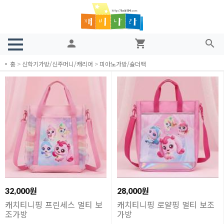
person
shopping_cart
search
홈
>
신학기가방/신주머니/캐리어
>
피아노가방/숄더백
32,000원
28,000원
캐치티니핑 프린세스 멀티 보
캐치티니핑 로얄핑 멀티 보조
조가방
가방