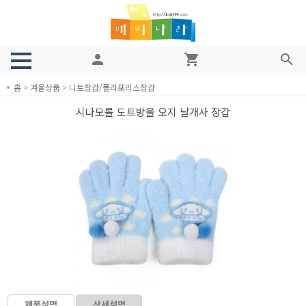
person
shopping_cart
search
홈
>
겨울상품
>
니트장갑/폴라포리스장갑
시나모롤 도트방울 오지 날개사 장갑
제품설명
상세설명