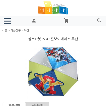
person
shopping_cart
search
홈
>
여름상품
>
우산
헬로카봇15 47 잘보여페이스 우산
제품설명
상세설명