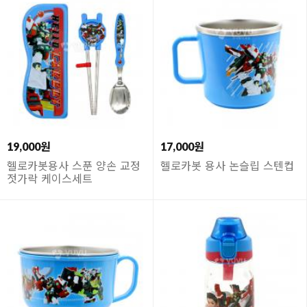
19,000원
17,000원
헬로카봇용사 스푼 양손 교정
헬로카봇 용사 논슬립 스텐컵
젓가락 케이스세트