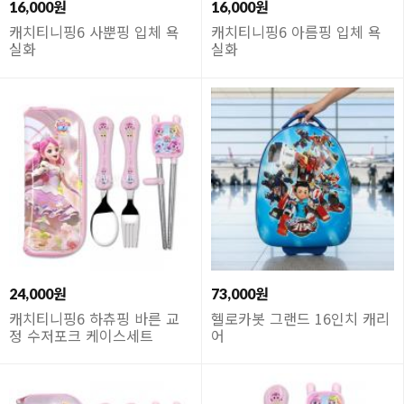
16,000원
16,000원
캐치티니핑6 사뿐핑 입체 욕
캐치티니핑6 아름핑 입체 욕
실화
실화
24,000원
73,000원
캐치티니핑6 하츄핑 바른 교
헬로카봇 그랜드 16인치 캐리
정 수저포크 케이스세트
어