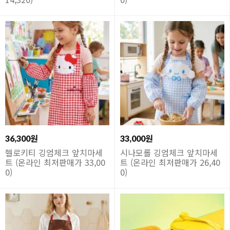
36,300원
33,000원
헬로키티 깅엄체크 앞치마세
시나모롤 깅엄체크 앞치마세
트 (온라인 최저판매가 33,00
트 (온라인 최저판매가 26,40
0)
0)