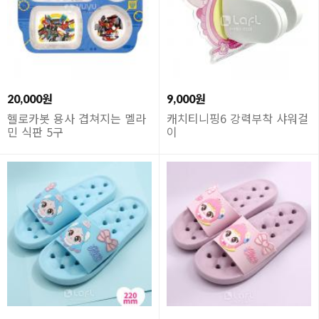
20,000원
9,000원
헬로카봇 용사 겹쳐지는 멜라
캐치티니핑6 강력부착 샤워걸
민 식판 5구
이