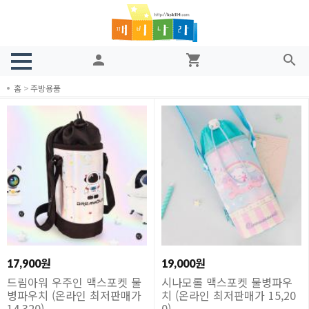
person
shopping_cart
search
홈
>
주방용품
17,900원
19,000원
드림아워 우주인 맥스포켓 물
시나모롤 맥스포켓 물병파우
병파우치 (온라인 최저판매가
치 (온라인 최저판매가 15,20
14,320)
0)