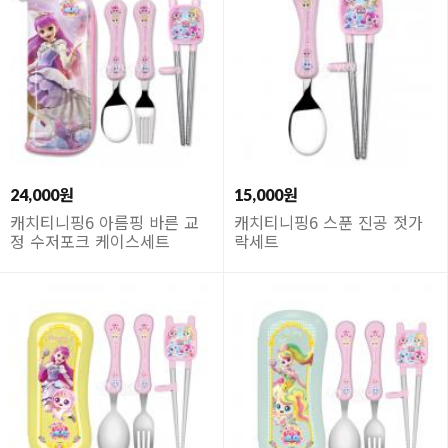
24,000원
15,000원
캐치티니핑6 아름핑 바른 교
캐치티니핑6 스푼 진공 젓가
정 수저포크 케이스세트
락세트