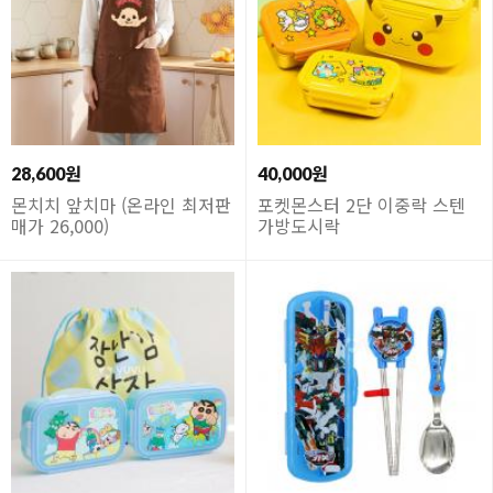
28,600원
40,000원
몬치치 앞치마 (온라인 최저판
포켓몬스터 2단 이중락 스텐
매가 26,000)
가방도시락