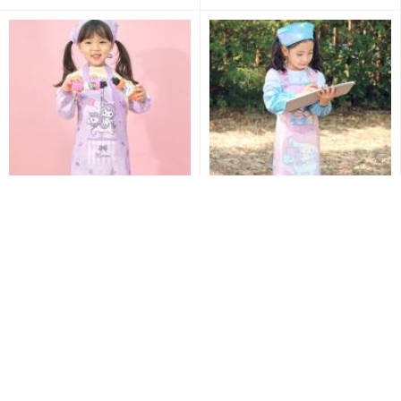
21,000원
21,000원
쿠로미 앞치마 세트 ( 온라인
시나모롤 반투명 앞치마세트(
최저판매가 16,800)
온라인 최저판매가 16,800)
1
2
3
4
5
»